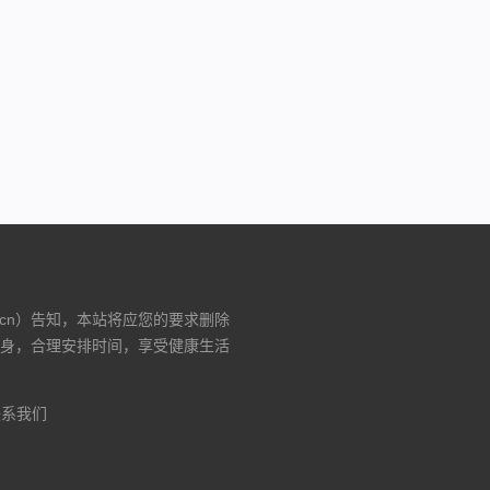
)
.cn）告知，本站将应您的要求删除
身，合理安排时间，享受健康生活
联系我们