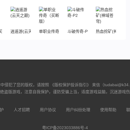
买断版
逍遥游(云天之巅)
单职业传奇（买断版）
斗破传奇-P2
热血挖矿(神域苍穹
侵犯了您的版权，请按照 《版权保护投诉指引》 来信（tudabai@k34
绝盗版游戏，注意自我保护，谨防受骗上当，适度游戏益脑，沉迷游戏伤
护
人才招聘
用户协议
用户纠纷处理
使用帮助
粤ICP备2023033886号-4