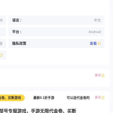
MB
语言 :
中文
平台 :
Android
级
隐私政策
查看
更多
金卷、买断游戏
最新0.1折手游
可以送代金卷的手游推荐，主播
更多
部号专服游戏，手游无限代金卷、买断