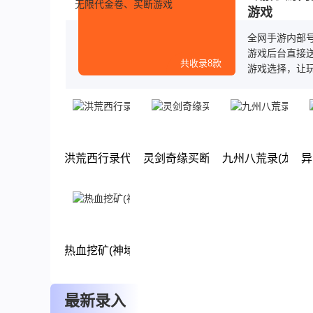
游戏
全网手游内部
游戏后台直接
共收录8款
游戏选择，让
洪荒西行录代金版
灵剑奇缘买断版
九州八荒录(龙卷风
异
下载
下载
下载
热血挖矿(神域苍穹)
下载
最新录入