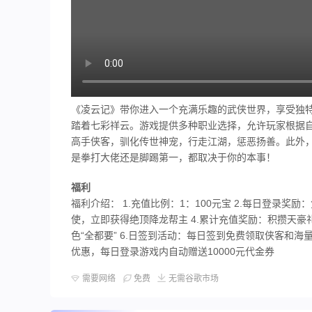
《凌云记》带你进入一个充满乐趣的武侠世界，享受独
踏着七彩祥云。游戏提供多种职业选择，允许玩家根据
高手侠客，驯化传世神宠，行走江湖，惩恶扬善。此外
是拳打大佬还是脚踢第一，都取决于你的本事！
福利
福利介绍： 1.充值比例：1：100元宝 2.每日登录奖励
使，立即获得绝顶降龙帮主 4.累计充值奖励：积攒天豪
色“全都要” 6.日签到活动：每日签到免费领取侠客和海量
优惠，每日登录游戏内自动赠送10000元代金券
需要网络
免费
无需谷歌市场