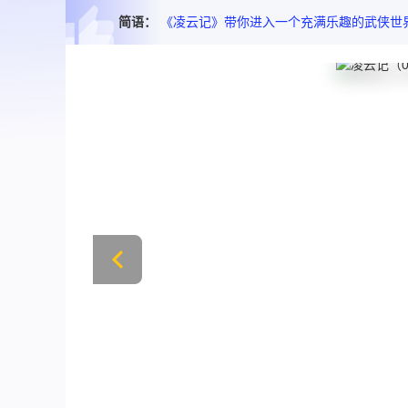
简语：
《凌云记》带你进入一个充满乐趣的武侠世界 享受独特的游戏体验。在这里 你可以修炼百种秘籍 骑乘赤兔马 甚至踏着七彩祥云。游戏提供多种职业选择 