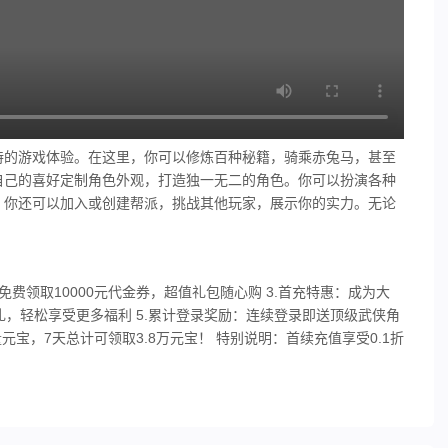
特的游戏体验。在这里，你可以修炼百种秘籍，骑乘赤兔马，甚至
自己的喜好定制角色外观，打造独一无二的角色。你可以扮演各种
，你还可以加入或创建帮派，挑战其他玩家，展示你的实力。无论
：免费领取10000元代金券，超值礼包随心购 3.首充特惠：成为大
礼，轻松享受更多福利 5.累计登录奖励：连续登录即送顶级武侠角
元宝，7天总计可领取3.8万元宝！ 特别说明：首续充值享受0.1折