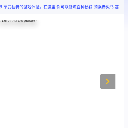
允许玩家根据自己的喜好定制角色外观 打造独一无二的角色。你可以扮演各种高手侠客 驯化传世神宠 行走江湖 惩恶扬善。此外 你还可以加入或创建帮派 挑战其他玩家 展示你的实力。无论是拳打大佬还是脚踢第一 都取决于你的本事！