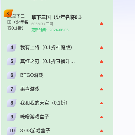
拿下三国（少年名将0.1折）
606MB / 三国
更新时间：2024-08-06
4
我有上将（0.1折神魔版）
5
真红之刃（0.1折直播升级版）（奇迹）
6
BTGO游戏
7
果盘游戏
8
我和我的天宫（0.1折）
9
咪噜游戏盒子
10
3733游戏盒子