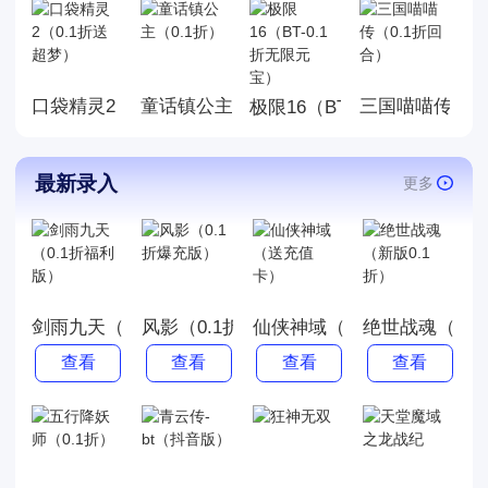
玩的游戏。玩法丰厚，画面精
美，喜欢就来玩，赶快来下载
体验吧!
口袋精灵2（0.1折送超梦）
童话镇公主（0.1折）
三国喵喵传（0
极限16（BT-0.1折无限元宝
最新录入
更多
剑雨九天（0.1折福利版）
风影（0.1折爆充版）
仙侠神域（送充值卡）
绝世战魂（新版
查看
查看
查看
查看