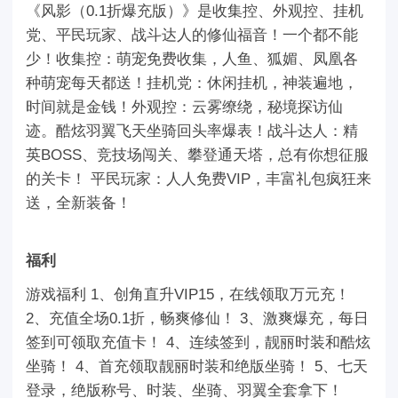
《风影（0.1折爆充版）》是收集控、外观控、挂机
党、平民玩家、战斗达人的修仙福音！一个都不能
少！收集控：萌宠免费收集，人鱼、狐媚、凤凰各
种萌宠每天都送！挂机党：休闲挂机，神装遍地，
时间就是金钱！外观控：云雾缭绕，秘境探访仙
迹。酷炫羽翼飞天坐骑回头率爆表！战斗达人：精
英BOSS、竞技场闯关、攀登通天塔，总有你想征服
的关卡！ 平民玩家：人人免费VIP，丰富礼包疯狂来
送，全新装备！
福利
游戏福利 1、创角直升VIP15，在线领取万元充！
2、充值全场0.1折，畅爽修仙！ 3、激爽爆充，每日
签到可领取充值卡！ 4、连续签到，靓丽时装和酷炫
坐骑！ 4、首充领取靓丽时装和绝版坐骑！ 5、七天
登录，绝版称号、时装、坐骑、羽翼全套拿下！