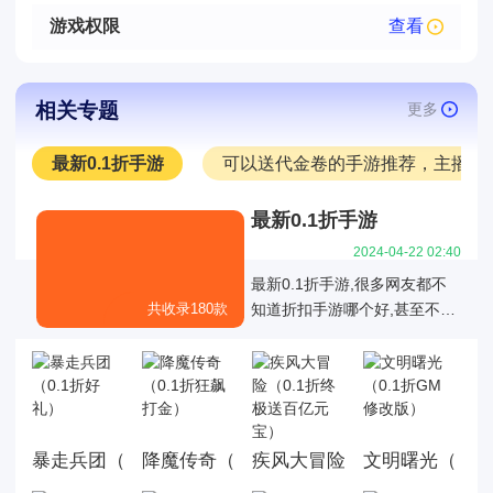
游戏权限
查看
相关专题
更多
最新0.1折手游
可以送代金卷的手游推荐，主播推
最新0.1折手游
2024-04-22 02:40
最新0.1折手游,很多网友都不
共收录180款
知道折扣手游哪个好,甚至不知
道有哪些是真正的01折折扣手
游，也不知道有哪些0.1折手游
是值得我们去玩的,今天白菜就
为大家带来好玩的0.1折手机游
戏大全,这里面的游戏统统充值
暴走兵团（0.1折好礼）
降魔传奇（0.1折狂飙打金）
文明曙光（0.1
疾风大冒险（0.1折终极送百
都是0.1折，游戏上线就送首
充，而且这几款游戏都是很耐