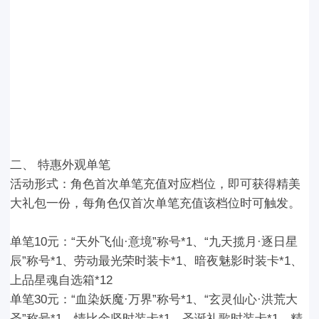
二
、
特惠外观单笔
活动形式：
角色首次
单笔充值
对应档位，即可获得精美
大礼包一份，每角色
仅首次
单笔充值该档位时可触发。
单笔10元：
“天外飞仙·意境”称号*1、“九天揽月·逐日星
辰”称号*1、劳动最光荣时装卡*1、暗夜魅影时装卡*1
、
上品星魂自选箱*12
单笔30元：
“血染妖魔·万界”称号*1、“玄灵仙心·洪荒大
圣”称号*1、情比金坚时装卡*1、圣诞礼歌时装卡*1、精