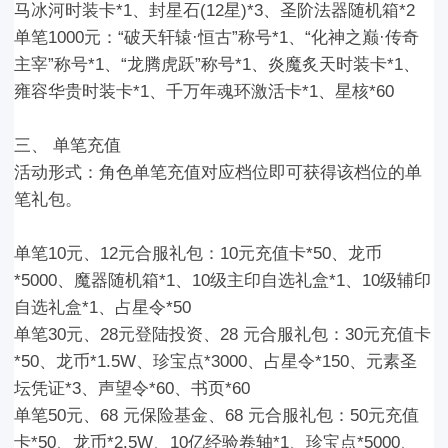
马冰河时装卡*1
、封星石(12星)*3、圣阶法器随机箱*2
单笔1000元：
“破天轩辕·恒古”称号*1、“化神之巅·传奇
主宰”称号*1、“龙腾虎跃”称号*1、炎魔炙天时装卡*1、
雍容华贵时装卡*1
、千万年魂环激活卡*1、星核*60
三
、
单笔充值
活动形式：
角色
单笔充值
对应档位即可获得该档位的单
笔礼包。
单笔10元
、
12元合服礼包
：
10元充值卡*50、龙币
*5000、魔器随机箱*1、10级主印自选礼盒*1、10级辅印
自选礼盒*1、占星令*50
单笔30元
、
28元登陆投资、28 元合服礼包
：
30元充值卡
*50、龙币*1.5W、珍宝点*3000、占星令*150、元素圣
坛凭证*3、声望令*60、书页*60
单笔50元
、68 元保险基金、68 元合服礼包
：
50元充值
卡*50、龙币*2.5W、10亿经验卷轴*1、珍宝点*5000、