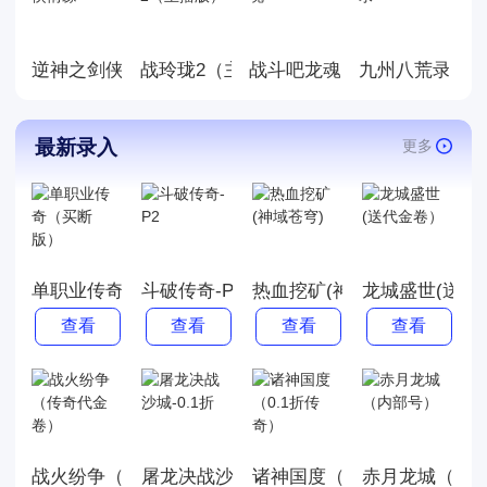
逆神之剑侠情缘
战玲珑2（主播版）
战斗吧龙魂
九州八荒录
最新录入
更多
单职业传奇（买断版）
斗破传奇-P2
热血挖矿(神域苍穹)
龙城盛世(送代
查看
查看
查看
查看
战火纷争（传奇代金卷）
屠龙决战沙城-0.1折
诸神国度（0.1折传奇）
赤月龙城（内