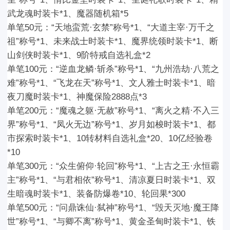
武龙魂时装卡*1
、魔器随机箱*5
单笔50元：
“天地蛮荒·玄禁”称号*1、“大道主宰·万千之
祖”称号*1、未来战士时装卡*1、魔界统领时装卡*1、断
山剑侠时装卡*1
、9阶特戒自选礼盒*2
单笔100元：
“逆血龙鳞·斩杀”称号*1、“九州浩劫·八荒之
难”称号*1、“飞龙在天”称号*1、文人雅士时装卡*1、暗
夜刀魔时装卡*1
、神魔保险2888点*3
单笔200元：
“魔魂之躯·无赦”称号*1、“离火之精·不入三
界”称号*1、“凤火无边”称号*1、岁月如梭时装卡*1、都
市探索时装卡*1
、10转材料自选礼盒*20、10亿经验卷
*10
单笔300元：
“众生俯仰·轮回”称号*1、“上古之王·永恒霸
主”称号*1、“与君相依”称号*1、清凉夏日时装卡*1、双
生暗魂时装卡*1
、装备防爆卷*10、轮回果*300
单笔500元：
“问鼎诛仙·弑神”称号*1、“毁天灭地·魔王降
世”称号*1、“与卿不离”称号*1、黄金圣甸时装卡*1、铁