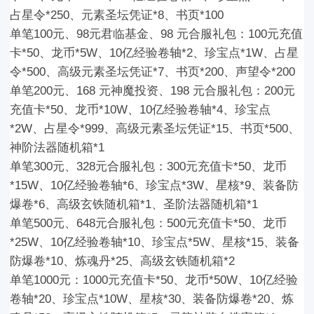
占星令*250、元素圣坛凭证*8、书页*100
单笔100元
、
98元君临基金、98 元合服礼包
：
100元充值
卡*50、龙币*5W、10亿经验卷轴*2、珍宝点*1W、占星
令*500、高级元素圣坛凭证*7、书页*200、声望令*200
单笔200元
、
168 元神魔投资、198 元合服礼包
：
200元
充值卡*50、龙币*10W、10亿经验卷轴*4、珍宝点
*2W、占星令*999、高级元素圣坛凭证*15、书页*500、
神阶法器随机箱*1
单笔300元
、
328元合服礼包
：
300元充值卡*50、龙币
*15W、10亿经验卷轴*6、珍宝点*3W、星核*9、装备防
爆卷*6、高级玄铁随机箱*1、圣阶法器随机箱*1
单笔500元
、
648元合服礼包
：
500元充值卡*50、龙币
*25W、10亿经验卷轴*10、珍宝点*5W、星核*15、装备
防爆卷*10、炼魂丹*25、高级玄铁随机箱*2
单笔1000元：
1000元充值卡*50、龙币*50W、10亿经验
卷轴*20、珍宝点*10W、星核*30、装备防爆卷*20、炼