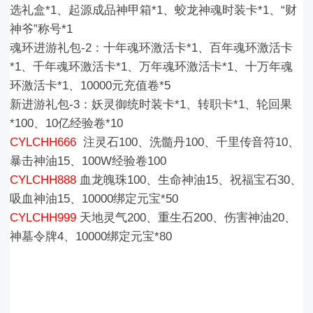
选礼盒
*1、
起源成品神甲箱*1
、蛟龙神魂时装卡
*1、“财
神爷”称号*1
魂环
进游礼包-
2
：
十年魂环
激活
卡*1、百年魂环
激活
卡
*1、千年魂环
激活
卡*1、万年魂环
激活
卡*1、十万年魂
环
激活
卡*1
、
10000元充值卷*5
新进游礼包-3：
妖灵御统时装卡*1、转职卡*1、轮回果
*100、10亿经验卷*10
CYLCHH666
注灵石
100、洗髓丹
100、千里传音符
10、
暴击神油
15、100W经验卷
100
CYLCHH888
血龙魄珠
100、生命神油
15、祝福宝石
30、
吸血神油
15、10000绑定元宝*50
CYLCHH999
天地灵气
200、重生石
200、伤害神油
20、
神墓令牌
4、10000绑定元宝*80