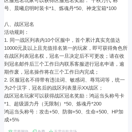
区服冠名玩家可以获得区服冠名奖励：
“千秋万代”称
号、晨曦启明时装卡*1、炼魂丹*50、神龙宝箱*100
八、战区冠名
活动规则：
1. 同一战区列表内10个区服中，首个累计真实充值达
10000元及以上且充值排名第一的玩家，即可获得角色所
在战区列表冠名权，冠名一旦决定后不可更改；请在收
到冠名邮件后三个工作日内联系客服进行冠名申请，逾
期作废，冠名操作将在三个工作日内完成；
2. 区服冠名不得带有违法词、敏感词、辱骂词等，统一
为2个汉字，冠名后的战区列表显示XX战区；
战区冠名玩家可以获得战区冠名奖励：
鸿运当头称号卡
*1、超级源力丹（无限制）*50、炼魂丹*200
鸿运当头称号：攻击+50、防御+50、生命+500、HP加
成+5%
需要网络
免费
无需谷歌市场