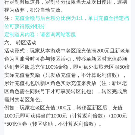
行定制对应道具，定制积分仅限当天及次日使用，逾期
视为放弃，积分自动失效。
注：
充值金额与后台积分比例为
1:1
，单日充值至指定档
位可获得额外积分
定制道具内容：请咨询网站客服
六
、 转区活动
活动形式：玩家从本游戏中老区服
充值满
2
00元
且新老角
色为同账号时可参与转区活动，转移至新区时充值
必须
达到老区服总充值
100%
金额，即可额外获取老区服
50倍
实际充值
卷
奖励（只发放充值卷，不计算返利倍数），
累计充值礼包以新区角色实际充值来发放（
注：新区老
区角色需在同账号下才可享受转区礼包
），转区完成后
需封禁老区角色。
例如：玩家在老区充值1000元，转移至新区后，充值
1000元即可获得当前1000元（计算返利倍数）+
1000元
*
50
充值卷
（
转区奖励，
不计算返利倍数）。