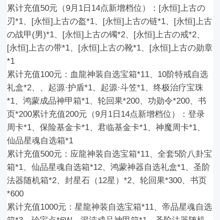
累计充值50元
（
9月1日1
4点新增档位
）
：
[永恒]上古の
刃*1、[永恒]上古の盔*1、[永恒]上古の链*1、[永恒]上古
の战甲(男)*1、[永恒]上古の镯*2、[永恒]上古の戒*2、
[永恒]上古の带*1、[永恒]上古の靴*1、[永恒]上古の勋章
*1
累计充值100元：
血龍神装自选宝箱*11、10阶特戒自选
礼盒*2、、起源·护盾*1、起源·斗笠*1、终极治疗宝珠
*1、鸿蒙成品神甲箱*1、轮回果*200、功勋令*200、书
页*200
累计充值200元（
9月1日14点新增档位
）：
登录
周卡*1、保险基金卡*1、君临基金卡*1、神魔周卡*1、
仙品星魂自选箱*1
累计充值500元：
应龍神装自选宝箱*11、全套5阶八卦宝
箱*1、仙品星魂自选箱*12、鸿蒙神器自选礼盒*1、圣阶
法器随机箱*2、封星石（12星）*2、轮回果*300、书页
*600
累计充值1000元：
星龍神装自选宝箱*11、帝品星魂自选