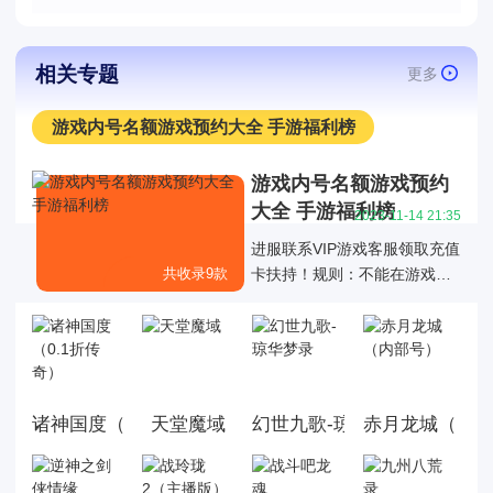
相关专题
更多
游戏内号名额游戏预约大全 手游福利榜
游戏内号名额游戏预约
大全 手游福利榜
2023-11-14 21:35
进服联系VIP游戏客服领取充值
共收录9款
卡扶持！规则：不能在游戏内
提到内部号、托、返利、垃圾
游戏、不玩了、等诋毁游戏的
敏感内容。活跃规则：我们每
周会考核玩家活跃度，不活跃
的玩家我们会停止发放每日打
诸神国度（0.1折传奇）
天堂魔域
幻世九歌-琼华梦录
赤月龙城（内
卡（充值卡）福利。如：一周
在线低于10小时、连续3天没
上线。