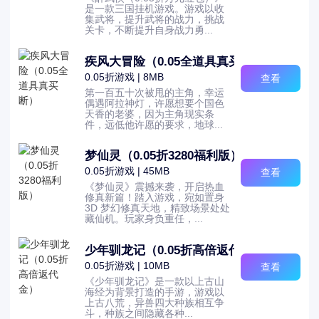
是一款三国挂机游戏。游戏以收
集武将，提升武将的战力，挑战
关卡，不断提升自身战力勇...
疾风大冒险（0.05全道具真买断）
0.05折游戏 | 8MB
查看
第一百五十次被甩的主角，幸运
偶遇阿拉神灯，许愿想要个国色
天香的老婆，因为主角现实条
件，远低他许愿的要求，地球...
梦仙灵（0.05折3280福利版）
0.05折游戏 | 45MB
查看
《梦仙灵》震撼来袭，开启热血
修真新篇！踏入游戏，宛如置身
3D 梦幻修真天地，精致场景处处
藏仙机。玩家身负重任，...
少年驯龙记（0.05折高倍返代金）
0.05折游戏 | 10MB
查看
《少年驯龙记》是一款以上古山
海经为背景打造的手游，游戏以
上古八荒，异兽四大种族相互争
斗，种族之间隐藏各种...