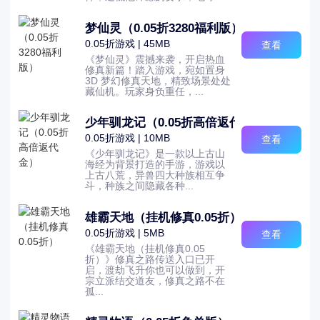
梦仙灵（0.05折3280福利版）
0.05折游戏 | 45MB
查看
《梦仙灵》震撼来袭，开启热血
修真新篇！踏入游戏，宛如置身
3D 梦幻修真天地，精致场景处处
藏仙机。玩家身负重任，...
少年驯龙记（0.05折高倍返代金）
0.05折游戏 | 10MB
查看
《少年驯龙记》是一款以上古山
海经为背景打造的手游，游戏以
上古八荒，异兽四大种族相互争
斗，种族之间隐藏各种...
雄霸天地（挂机修真0.05折）
0.05折游戏 | 5MB
查看
《雄霸天地（挂机修真0.05
折）》修真之路传送入口已开
启，渡劫飞升你也可以做到，开
宗立派结交道友，修真之路不在
孤...