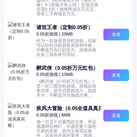
超高人气唯美修仙手游《倾世奇
缘》0.1折版火热上线！全场充值
仅需0.1折！创角即送百万元宝，
登录三天再领百万元...
诸世王者（定制0.05折）
0.05折游戏 | 20MB
查看
作为一款放置类挂机游戏，玩家
可以轻松挂机获取资源和经验，
不断提升自己的实力。游戏内有
众多三国名将可供玩...
醉武侠（0.05折万元红包）
0.05折游戏 | 10MB
查看
《醉武侠（0.05折万元红包）》
是一款三国挂机游戏。游戏以收
集武将，提升武将的战力，挑战
关卡，不断提升自身战力勇...
疾风大冒险（0.05全道具真买断）
0.05折游戏 | 8MB
查看
第一百五十次被甩的主角，幸运
偶遇阿拉神灯，许愿想要个国色
天香的老婆，因为主角现实条
件，远低他许愿的要求，地球...