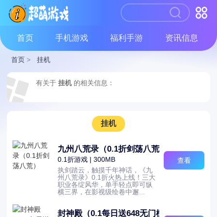
首页
手机游戏
福利手游
资讯信息
首页
>
挂机
有关于
挂机
的相关信息：
挂机
九州八荒录（0.1折剑荡八荒）
0.1折游戏 | 300MB
查看
执剑踏云，触摸千年神话，《九
州八荒录》0.1折火热上线！三大
职业各绽风华，单手轻点即可纵
横三界，在影视级绘卷中邂...
封神殿（0.1每日送648无门槛代金券）