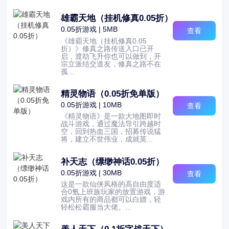
雄霸天地（挂机修真0.05折）
0.05折游戏 | 5MB
查看
《雄霸天地（挂机修真0.05
折）》修真之路传送入口已开
启，渡劫飞升你也可以做到，开
宗立派结交道友，修真之路不在
孤...
精灵物语（0.05折免单版）
0.05折游戏 | 10MB
查看
《精灵物语》是一款大地图即时
战斗游戏，通过魔法导引跨越时
空，回到热血三国，招募传说猛
将，建立不世伟业，成就英...
补天志（缥缈神话0.05折）
0.05折游戏 | 30MB
查看
这是一款仙侠风格的高自由度适
合0氪上班族玩家的放置游戏，游
戏内所有的商品都可以白嫖，轻
轻松松霸服当大佬。...