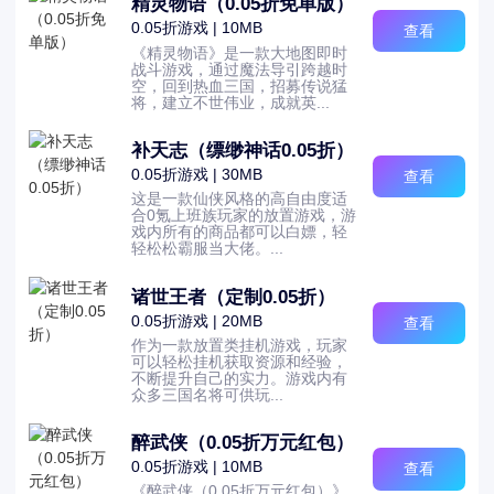
精灵物语（0.05折免单版）
0.05折游戏 | 10MB
查看
《精灵物语》是一款大地图即时
战斗游戏，通过魔法导引跨越时
空，回到热血三国，招募传说猛
将，建立不世伟业，成就英...
补天志（缥缈神话0.05折）
0.05折游戏 | 30MB
查看
这是一款仙侠风格的高自由度适
合0氪上班族玩家的放置游戏，游
戏内所有的商品都可以白嫖，轻
轻松松霸服当大佬。...
诸世王者（定制0.05折）
0.05折游戏 | 20MB
查看
作为一款放置类挂机游戏，玩家
可以轻松挂机获取资源和经验，
不断提升自己的实力。游戏内有
众多三国名将可供玩...
醉武侠（0.05折万元红包）
0.05折游戏 | 10MB
查看
《醉武侠（0.05折万元红包）》