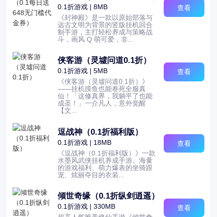
0.1折游戏 | 8MB
查看
《封神殿》是一款以原始部落与
远古文明为背景的竖版挂机回合
制手游，主打轻松养成与策略战
斗，画风 Q 萌可爱，非...
侠客游（灵墟问道0.1折）
0.1折游戏 | 5MB
查看
《侠客游（灵墟问道0.1折）》
——挂机摸鱼也能卷死全服真
仙！「这修真界，我躺平了也能
成圣！」一介凡人，意外觉醒
【文...
逗战神（0.1折福利版）
0.1折游戏 | 18MB
查看
《逗战神（0.1折福利版）》一款
水墨风武侠挂机养成手游。海量
的游戏福利、萌力爆表的坐骑跟
宠、炫丽夺目的衣装...
倾世奇缘（0.1折纵剑逍遥）
0.1折游戏 | 330MB
查看