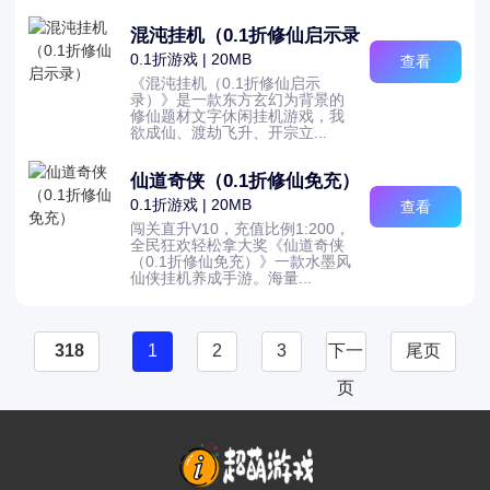
混沌挂机（0.1折修仙启示录）
0.1折游戏 | 20MB
查看
《混沌挂机（0.1折修仙启示
录）》是一款东方玄幻为背景的
修仙题材文字休闲挂机游戏，我
欲成仙、渡劫飞升、开宗立...
仙道奇侠（0.1折修仙免充）
0.1折游戏 | 20MB
查看
闯关直升V10，充值比例1:200，
全民狂欢轻松拿大奖《仙道奇侠
（0.1折修仙免充）》一款水墨风
仙侠挂机养成手游。海量...
318
1
2
3
下一
尾页
页